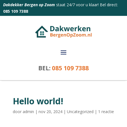
Dakdekker Bergen op Zoom
staat 24/7 voor u klaar! Bel direct:
085 109 7388
BEL:
085 109 7388
Hello world!
door
admin
|
nov 20, 2024
|
Uncategorized
|
1 reactie